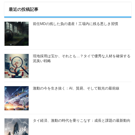
最近の投稿記事
前任MDの残した負の遺産！工場内に残る悪しき習慣
現地採用は宝か、それとも…？タイで優秀な人材を確保する
泥臭い戦略
激動の今を生き抜く：AI、貿易、そして観光の最前線
タイ経済、激動の時代を乗りこなす：成長と課題の最新動向