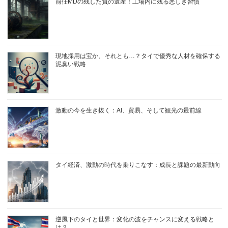
前任MDの残した負の遺産！工場内に残る悪しき習慣
現地採用は宝か、それとも…？タイで優秀な人材を確保する
泥臭い戦略
激動の今を生き抜く：AI、貿易、そして観光の最前線
タイ経済、激動の時代を乗りこなす：成長と課題の最新動向
逆風下のタイと世界：変化の波をチャンスに変える戦略と
は？