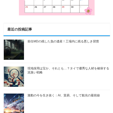
最近の投稿記事
前任MDの残した負の遺産！工場内に残る悪しき習慣
現地採用は宝か、それとも…？タイで優秀な人材を確保する
泥臭い戦略
激動の今を生き抜く：AI、貿易、そして観光の最前線