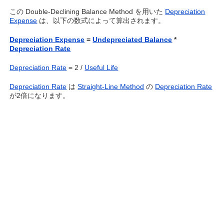
この Double-Declining Balance Method を用いた
Depreciation
Expense
は、以下の数式によって算出されます。
Depreciation Expense
=
Undepreciated Balance
*
Depreciation Rate
Depreciation Rate
= 2 /
Useful Life
Depreciation Rate
は
Straight-Line Method
の
Depreciation Rate
が2倍になります。