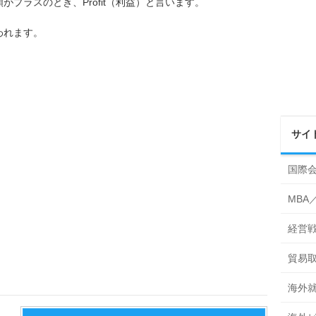
がプラスのとき、Profit（利益）と言います。
われます。
サイ
国際
MBA
経営
貿易
海外