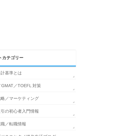
トカテゴリー
会計基準とは
／GMAT／TOEFL 対策
戦略／マーケティング
取引の初心者入門情報
就職／転職情報