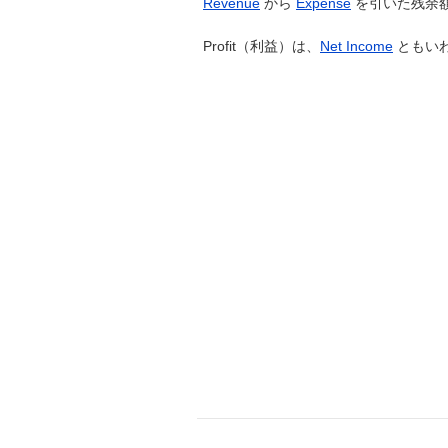
Revenue
から
Expense
を引いた残余額
Profit（利益）は、
Net Income
ともい