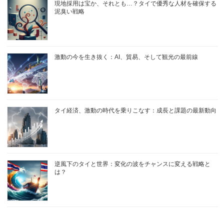
現地採用は宝か、それとも…？タイで優秀な人材を確保する
泥臭い戦略
激動の今を生き抜く：AI、貿易、そして観光の最前線
タイ経済、激動の時代を乗りこなす：成長と課題の最新動向
逆風下のタイと世界：変化の波をチャンスに変える戦略と
は？