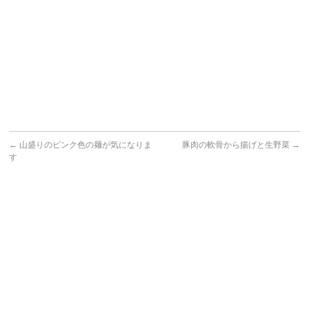
←
山盛りのピンク色の麺が気になりま
豚肉の軟骨から揚げと生野菜
→
す