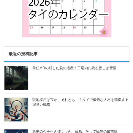
最近の投稿記事
前任MDの残した負の遺産！工場内に残る悪しき習慣
現地採用は宝か、それとも…？タイで優秀な人材を確保する
泥臭い戦略
激動の今を生き抜く：AI、貿易、そして観光の最前線