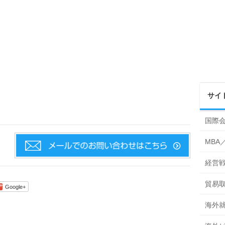
サイ
国際
MBA
経営
貿易
Google+
海外