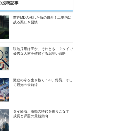
の投稿記事
前任MDの残した負の遺産！工場内に
残る悪しき習慣
現地採用は宝か、それとも…？タイで
優秀な人材を確保する泥臭い戦略
激動の今を生き抜く：AI、貿易、そし
て観光の最前線
タイ経済、激動の時代を乗りこなす：
成長と課題の最新動向