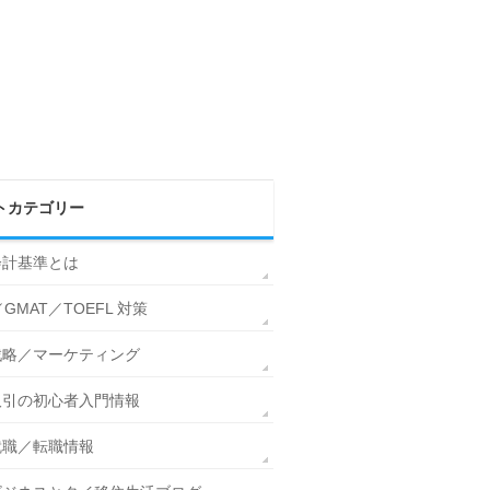
トカテゴリー
会計基準とは
／GMAT／TOEFL 対策
戦略／マーケティング
取引の初心者入門情報
就職／転職情報