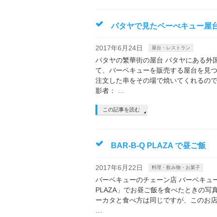
パタヤで見たベーべキュー屋
2017年6月24日
屋台・レストラン
パタヤの繁華街の屋台 パタヤにある外
て、バーベキューを販売する屋台を見
注文した串をその場で焼いてくれるので
影者： …
この記事を読む
BAR-B-Q PLAZA で昼ご飯
2017年6月22日
料理・飲み物・お菓子
バーベキューのチェーン店 バーベキュー
PLAZA」でお昼ご飯を食べたときの
ーカタと食べ方は同じですが、このお
…