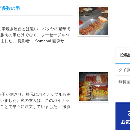
ど多数の串
の串焼き屋台とは違い、パタヤの繁華街
や豚肉の串だけでなく、ソーセージやバ
た。 撮影者： Somchai 画像サ …
投稿
タイ
無料
辛子が刺さり、根元にパイナップルも差
ていました。私の友人は、このパイナッ
ことで早々に注文していました。 撮影