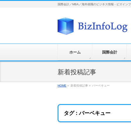
国際会計／MBA／海外就職のビジネス情報 - ビズイン
ホーム
国際会計
新着投稿記事
HOME
»
新着投稿記事
»
バーベキュー
タグ : バーベキュー