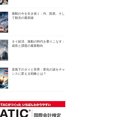
激動の今を生き抜く：AI、貿易、そし
て観光の最前線
タイ経済、激動の時代を乗りこなす：
成長と課題の最新動向
逆風下のタイと世界：変化の波をチャ
ンスに変える戦略とは？