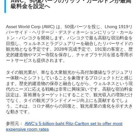
AWC、50億バーツのリッツ・カールトンが最高
級料金を設定へ
Asset World Corp (AWC) は、50億バーツを投じ、Lhong 1919リ
バーサイド・ヘリテージ・デスティネーションにリッツ・カール
トン・バンコクを開発します。バンコクで最も高額な宿泊料金を
目指し、ウェルネスとラグジュアリーを融合したリバーサイドの
観光地となる予定です。2028年完成予定で、191室の客室と、歴
史的建造物やマズー寺院を保存し、チャオプラヤ川を巡る専用ボ
ートサービスも提供されます。
タイの観光業が、単なる大衆観光から高付加価値なラグジュアリ
ー体験へとシフトしていることを象徴するプロジェクトだと感じ
ます。歴史的建造物の保存と融合しながら、ウェルネスという現
代のニーズに応える戦略は非常に興味深いです。高額な宿泊料金
設定は、富裕層をターゲットにすることで、観光収入の増加だけ
でなく、タイの観光ブランドイメージ向上にも貢献するでしょ
う。これは、コロナ禍からの回復と、観光産業の進化を示す大き
な動きです。
参照元：
AWC’s 5-billion-baht Ritz-Carlton set to offer most
expensive room rates