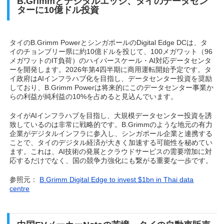
B.Grimmとデジタルエッジ、タイのデータセン
ターに10億ドル投資
タイのB.Grimm PowerとシンガポールのDigital Edge DCは、タ
イのチョンブリー県に約10億ドルを投じて、100メガワット（96
メガワットのIT負荷）のハイパースケール・AI対応データセンタ
ーを開発します。2026年第4四半期に商用運転開始予定です。タ
イ政府はAIインフラハブ化を目指し、データセンター投資を奨励
しており、B.Grimm Powerは将来的にこのデータセンター事業か
らの利益が純利益の10%を占めると見込んでいます。
タイがAIインフラハブを目指し、大規模データセンター投資を誘
致しているのは非常に戦略的です。B.Grimmのような地元の有力
企業がデジタルインフラに参入し、シンガポール企業と連携する
ことで、タイのデジタル経済が大きく加速する可能性を秘めてい
ます。これは、AI技術の発展とクラウドサービスの需要増加に対
応するだけでなく、国の競争力強化にも繋がる重要な一歩です。
参照元：
B.Grimm Digital Edge to invest $1bn in Thai data
centre