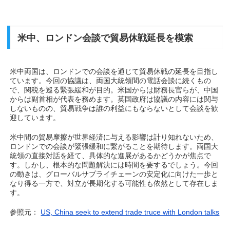
米中、ロンドン会談で貿易休戦延長を模索
米中両国は、ロンドンでの会談を通じて貿易休戦の延長を目指し
ています。今回の協議は、両国大統領間の電話会談に続くもの
で、関税を巡る緊張緩和が目的。米国からは財務長官らが、中国
からは副首相が代表を務めます。英国政府は協議の内容には関与
しないものの、貿易戦争は誰の利益にもならないとして会談を歓
迎しています。
米中間の貿易摩擦が世界経済に与える影響は計り知れないため、
ロンドンでの会談が緊張緩和に繋がることを期待します。両国大
統領の直接対話を経て、具体的な進展があるかどうかが焦点で
す。しかし、根本的な問題解決には時間を要するでしょう。今回
の動きは、グローバルサプライチェーンの安定化に向けた一歩と
なり得る一方で、対立が長期化する可能性も依然として存在しま
す。
参照元：
US, China seek to extend trade truce with London talks