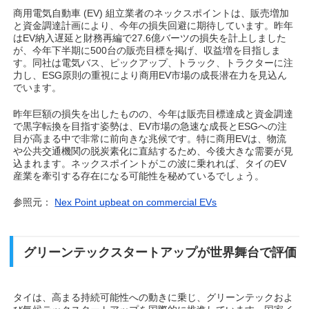
商用電気自動車 (EV) 組立業者のネックスポイントは、販売増加
と資金調達計画により、今年の損失回避に期待しています。昨年
はEV納入遅延と財務再編で27.6億バーツの損失を計上しました
が、今年下半期に500台の販売目標を掲げ、収益増を目指しま
す。同社は電気バス、ピックアップ、トラック、トラクターに注
力し、ESG原則の重視により商用EV市場の成長潜在力を見込ん
でいます。
昨年巨額の損失を出したものの、今年は販売目標達成と資金調達
で黒字転換を目指す姿勢は、EV市場の急速な成長とESGへの注
目が高まる中で非常に前向きな兆候です。特に商用EVは、物流
や公共交通機関の脱炭素化に直結するため、今後大きな需要が見
込まれます。ネックスポイントがこの波に乗れれば、タイのEV
産業を牽引する存在になる可能性を秘めているでしょう。
参照元：
Nex Point upbeat on commercial EVs
グリーンテックスタートアップが世界舞台で評価
タイは、高まる持続可能性への動きに乗じ、グリーンテックおよ