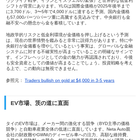
ウクライナ戦争、イランとイスラエルの緊張）と世界的な低金利
シフトが背景にあります。YLGは国際金価格が2025年後半まで
に3,700ドル、3〜5年で4,000ドルに達すると予測。国内金価格
も57,000バーツ/バーツ重に高騰する見込みです。中央銀行も金
融不安への懸念から金を蓄積しています。
地政学的リスクと低金利環境が金価格を押し上げるという予測
は、現在の世界情勢を鑑みると非常に説得力があります。特に中
央銀行が金備蓄を増やしているという事実は、グローバルな金融
システムに対する不確実性が高まっていることの明確なサインで
す。インフレヘッジとしての金の魅力が再認識されており、今後
も安全資産としての価値が高まることでしょう。投資戦略を考え
る上で、この動向は無視できません。
参照元：
Traders bullish on gold at $4,000 in 3-5 years
EV市場、茨の道に直面
タイのEV市場は、メーカー間の激化する競争（BYD主導の価格
競争）と自動車産業全体の低迷に直面しています。Neta Auto親
会社の財政難やGWMのディーゼル車への注力、高額な維持費、