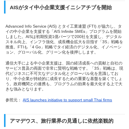
AISがタイ中小企業支援イニシアチブを開始
Advanced Info Service (AIS) とタイ工業連盟 (FTI) が協力し、タ
イの中小企業を支援する「AIS Infinite SMEs」プログラムを開始
しました。AISは初期投資1億バーツで200社を支援し、デジタル
スキル向上、インフラ強化、成長機会拡大を目指す「3S」戦略を
推進。FTIも「4 Go」戦略でタイ経済のデジタル化、イノベーシ
ョン、グローバル化、グリーン化を後押しします。
通信大手による中小企業支援は、国の経済成長への貢献と自社の
サービス普及の両面で非常に賢明な戦略です。「3S」戦略は、現
代ビジネスに不可欠なデジタル化とグローバル化を意識してお
り、中小企業が持続的に成長するための重要な基盤を築くでしょ
う。政府機関との連携も、プログラムの効果を最大化する上で大
きな強みとなります。
参照元：
AIS launches initiative to support small Thai firms
アマデウス、旅行業界の見通しに依然楽観的