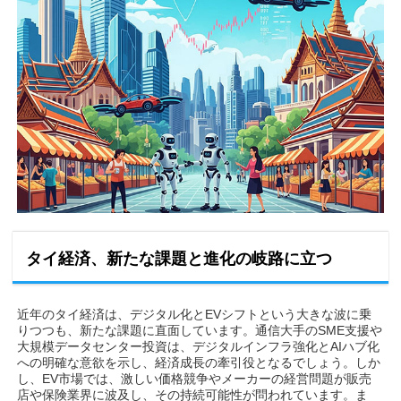
タイ経済、新たな課題と進化の岐路に立つ
近年のタイ経済は、デジタル化とEVシフトという大きな波に乗
りつつも、新たな課題に直面しています。通信大手のSME支援や
大規模データセンター投資は、デジタルインフラ強化とAIハブ化
への明確な意欲を示し、経済成長の牽引役となるでしょう。しか
し、EV市場では、激しい価格競争やメーカーの経営問題が販売
店や保険業界に波及し、その持続可能性が問われています。ま