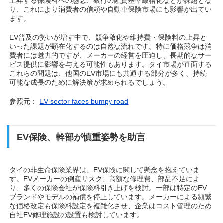
上昇する保険料への懸念、銀行の融資基準厳格化などが課題とな
り、これにより消費者の信頼や自動車保険市場にも影響が出てい
ます。
EV普及の勢いが増す中で、競争激化や維持費・保険料の上昇と
いった課題が顕在化するのは自然な流れです。特に価格競争は消
費者には魅力的ですが、メーカーの経営を圧迫し、長期的なサー
ビス提供に影響を与える可能性もあります。タイ市場が直面する
これらの問題は、他国のEV市場にも共通する部分が多く、持続
可能な成長のために解決策が求められるでしょう。
参照元：
EV sector faces bumpy road
EV保険、幹部が慎重姿勢を助言
タイの非生命保険業界は、EV保険に関して懸念を抱えていま
す。EVメーカーの倒産リスク、高額な修理費、部品不足によ
り、多くの保険会社が保険料引き上げを検討。一部は特定のEV
ブランドやモデルの補償を停止しています。メーカーによる頻繁
な価格改定も保険料設定を複雑化させ、企業はコスト管理のため
自社EV修理施設の設置も検討しています。