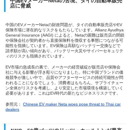
中国EVメーカーNetaの苦境、タイの自動車販売
店に脅威
中国のEVメーカーNetaの財政問題が、タイの自動車販売店やEV
保険市場に潜在的なリスクをもたらしています。Allianz Ayudhya
General Insurance (AAGI) によると、Netaの困難は販売店の閉鎖
や保険会社が契約者から直接保険料を徴収する事態につながる可
能性を指摘しています。EV保険は高額なバッテリー交換などで
請求額が高い傾向があり、バッテリー火災やサイバーセキュリテ
ィのリスクも指摘されています。
EV市場の急成長の裏で、メーカーの経営破綻が販売店や保険会
社に与える影響が浮き彫りになりました。特に中国ブランドの価
格競争が激しい中で、品質やアフターサービスの持続可能性が問
われることになるでしょう。消費者はもちろん、サプライチェー
ン全体がリスクを考慮し、より安定した市場環境を構築していく
必要があります。これはEV時代の新たなビジネスリスクです。
参照元：
Chinese EV maker Neta woes pose threat to Thai car
dealers