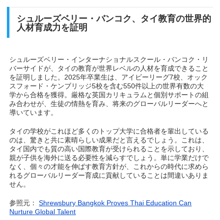
シュルーズベリー・バンコク、タイ教育の世界的
人材育成力を証明
シュルーズベリー・インターナショナルスクール・バンコク・リ
バーサイドが、タイの教育が世界レベルの人材を育成できること
を証明しました。2025年卒業生は、アイビーリーグ7校、オック
スフォード・ケンブリッジ5校を含む550件以上の世界有数の大
学から合格を獲得。厳格な英国カリキュラムと個別サポートの組
み合わせが、生徒の情熱を育み、将来のグローバルリーダーへと
導いています。
タイの学校がこれほど多くのトップ大学に合格者を輩出している
のは、驚きと共に素晴らしい成果だと言えるでしょう。これは、
タイ国内でも質の高い国際教育が受けられることを示しており、
親が子供を海外に送る必要性を減らすでしょう。単に学業だけで
なく、個々の才能を伸ばす教育方針が、これからの時代に求めら
れるグローバルリーダー育成に貢献していることは間違いありま
せん。
参照元：
Shrewsbury Bangkok Proves Thai Education Can
Nurture Global Talent