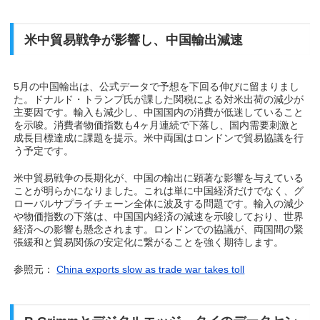
米中貿易戦争が影響し、中国輸出減速
5月の中国輸出は、公式データで予想を下回る伸びに留まりまし
た。ドナルド・トランプ氏が課した関税による対米出荷の減少が
主要因です。輸入も減少し、中国国内の消費が低迷していること
を示唆。消費者物価指数も4ヶ月連続で下落し、国内需要刺激と
成長目標達成に課題を提示。米中両国はロンドンで貿易協議を行
う予定です。
米中貿易戦争の長期化が、中国の輸出に顕著な影響を与えている
ことが明らかになりました。これは単に中国経済だけでなく、グ
ローバルサプライチェーン全体に波及する問題です。輸入の減少
や物価指数の下落は、中国国内経済の減速を示唆しており、世界
経済への影響も懸念されます。ロンドンでの協議が、両国間の緊
張緩和と貿易関係の安定化に繋がることを強く期待します。
参照元：
China exports slow as trade war takes toll