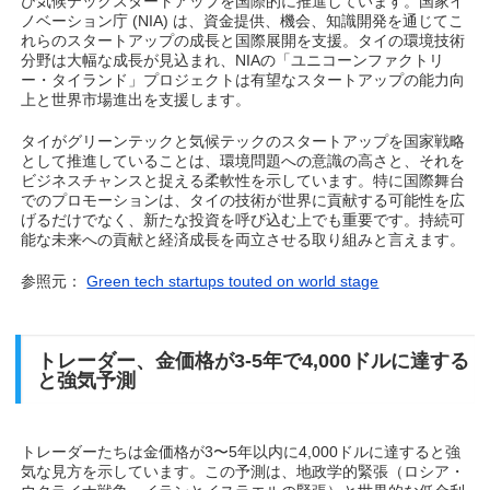
び気候テックスタートアップを国際的に推進しています。国家イ
ノベーション庁 (NIA) は、資金提供、機会、知識開発を通じてこ
れらのスタートアップの成長と国際展開を支援。タイの環境技術
分野は大幅な成長が見込まれ、NIAの「ユニコーンファクトリ
ー・タイランド」プロジェクトは有望なスタートアップの能力向
上と世界市場進出を支援します。
タイがグリーンテックと気候テックのスタートアップを国家戦略
として推進していることは、環境問題への意識の高さと、それを
ビジネスチャンスと捉える柔軟性を示しています。特に国際舞台
でのプロモーションは、タイの技術が世界に貢献する可能性を広
げるだけでなく、新たな投資を呼び込む上でも重要です。持続可
能な未来への貢献と経済成長を両立させる取り組みと言えます。
参照元：
Green tech startups touted on world stage
トレーダー、金価格が3-5年で4,000ドルに達する
と強気予測
トレーダーたちは金価格が3〜5年以内に4,000ドルに達すると強
気な見方を示しています。この予測は、地政学的緊張（ロシア・