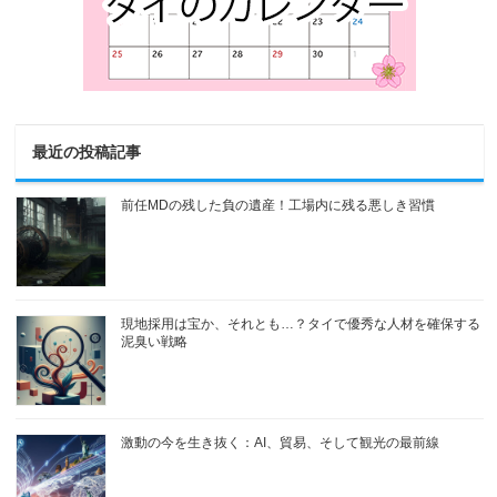
最近の投稿記事
前任MDの残した負の遺産！工場内に残る悪しき習慣
現地採用は宝か、それとも…？タイで優秀な人材を確保する
泥臭い戦略
激動の今を生き抜く：AI、貿易、そして観光の最前線