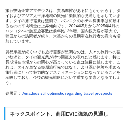
旅行技術企業アマデウスは、貿易摩擦があるにもかかわらず、タ
イおよびアジア太平洋地域の観光に楽観的な見通しを示していま
す。タイの旅行需要は堅調で、バンコクのホテル稼働率は変動す
るものの平均料金は上昇傾向です。2024年5月から2025年4月の
バンコクへの航空旅客数は前年比13%増。国内観光客が最大で、
韓国からの訪問者が続き、米英からの長期滞在旅行者の意向も増
加しています。
貿易摩擦が続く中でも旅行需要が堅調なのは、人々の旅行への強
い欲求と、タイの観光業が持つ回復力の表れだと感じます。特に
長期滞在市場からの関心が高まっている点は注目に値します。こ
れは、タイが単なる短期旅行先ではなく、より深い体験を求める
旅行者にとって魅力的なデスティネーションになっていることを
示唆しており、今後の観光戦略において重要な要素となるでしょ
う。
参照元：
Amadeus still optimistic regarding travel prospects
ネックスポイント、商用EVに強気の見通し