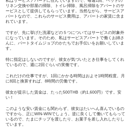
私はサービスアパートに住んでいますので、毎週1回、ベッドの
リネン交換や部屋の掃除、トイレ掃除、風呂掃除をアパートのサ
ービスとして提供してもらっています。当然ながら、サービスア
パートなので、これらのサービス費用は、アパートの家賃に含ま
れています。
ですが、先に挙げた洗濯などの５つについてはサービスの対象外
になっています。そのため、私はサービスアパートで働くお姉さ
んに、パートタイムジョブのかたちでお手伝いをお願いしていま
す。
特に指定はしないのですが、彼女が気づいたとき仕事をしてくれ
ているので、週に2回ぐらいの実働です。
これだけの仕事ですが、1回にかかる時間はおよそ1時間程度。月
に8回と換算すれば、8時間の労働です。
彼女が提示した賃金は、たった500THB（約1,600円）です。安
い！
このような安い賃金にも関わらず、彼女はたいへん喜んでいるの
ですから、正にWIN-WINでしょう。逆に良くして働いてもらって
いるので、たまにチップを渡したり、お菓子を差し入れしたりし
ています。