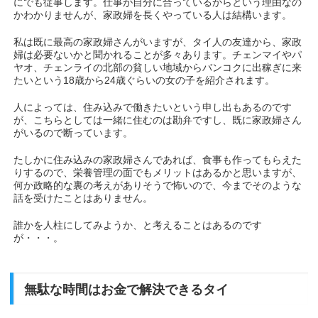
にでも従事します。仕事が自分に合っているからという理由なの
かわかりませんが、家政婦を長くやっている人は結構います。
私は既に最高の家政婦さんがいますが、タイ人の友達から、家政
婦は必要ないかと聞かれることが多々あります。チェンマイやパ
ヤオ、チェンライの北部の貧しい地域からバンコクに出稼ぎに来
たいという18歳から24歳ぐらいの女の子を紹介されます。
人によっては、住み込みで働きたいという申し出もあるのです
が、こちらとしては一緒に住むのは勘弁ですし、既に家政婦さん
がいるので断っています。
たしかに住み込みの家政婦さんであれば、食事も作ってもらえた
りするので、栄養管理の面でもメリットはあるかと思いますが、
何か政略的な裏の考えがありそうで怖いので、今までそのような
話を受けたことはありません。
誰かを人柱にしてみようか、と考えることはあるのです
が・・・。
無駄な時間はお金で解決できるタイ