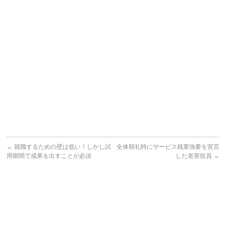
←
就職するための壁は低い！しかし試
全体朝礼時にサービス残業強要を宣言
用期間で成果を出すことが必須
した老害役員
→