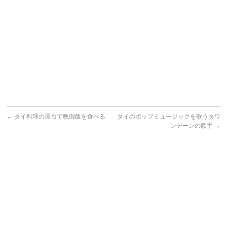
←
タイ料理の屋台で晩御飯を食べる
タイのポップミュージックを歌うタワ
ンデーンの歌手
→