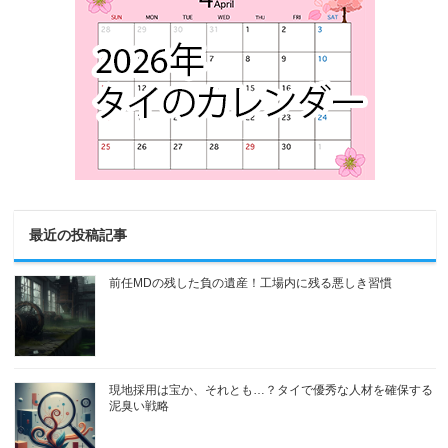
最近の投稿記事
前任MDの残した負の遺産！工場内に残る悪しき習慣
現地採用は宝か、それとも…？タイで優秀な人材を確保する
泥臭い戦略